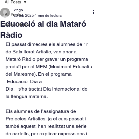
All Posts
xtrigo
All Posts
20 feb 2025
1 min de lectura
Educació al dia Mataró
Latest News
Ràdio
El passat dimecres els alumnes de 1r 
de Batxillerat Artístic, van anar a 
Mataró Ràdio per gravar un programa 
produït per el MEM (Moviment Educatiu 
del Maresme). En el programa 
 Educació  Dia a
Dia,   s'ha tractat Dia Internacional de 
la llengua materna.
Els alumnes de l’assignatura de 
Projectes Artístics, ja el curs passat i 
també aquest, han realitzat una sèrie 
de cartells, per explicar expressions i 