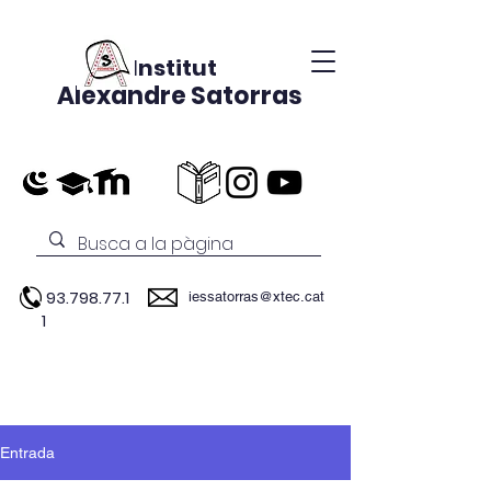
Institut
Alexandre Satorras
93.798.77.1
iessatorras@xtec.cat
1
Entrada