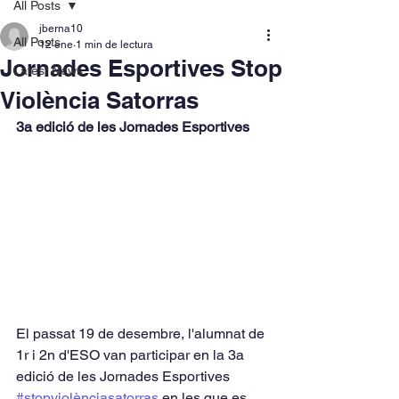
All Posts
jberna10
All Posts
12 ene
1 min de lectura
Jornades Esportives Stop
Latest News
Violència Satorras
3a edició de les Jornades Esportives
El passat 19 de desembre, l'alumnat de 
1r i 2n d'ESO van participar en la 3a 
edició de les Jornades Esportives 
#stopviolènciasatorras
 en les que es 