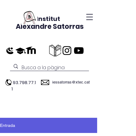
Institut
Alexandre Satorras
93.798.77.1
iessatorras@xtec.cat
1
Entrada