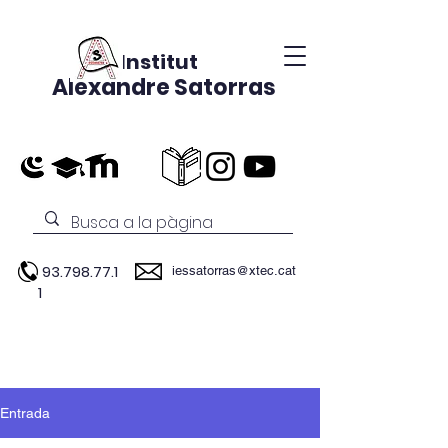
Institut
Alexandre Satorras
93.798.77.1
iessatorras@xtec.cat
1
Entrada