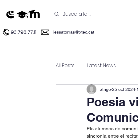
93.798.77.11
iessatorras@xtec.cat
INICI
Estudis
Experièncie
All Posts
Latest News
xtrigo
25 oct 2024
Poesia v
Comunic
Els alumnes de comunica
sincronia entre el recitat