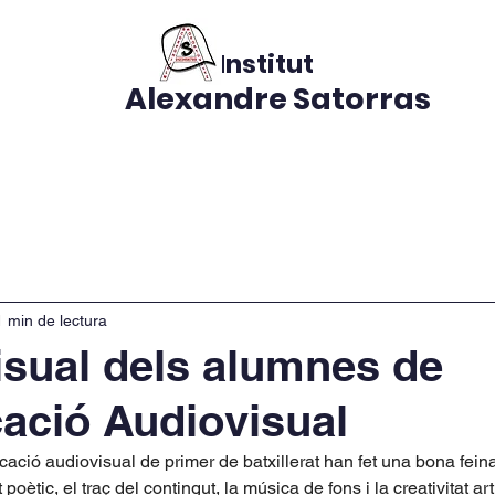
Institut
Alexandre Satorras
s
CURS 2026-2027
El nostre centre
Notícies
Do
1 min de lectura
isual dels alumnes de
ació Audiovisual
ció audiovisual de primer de batxillerat han fet una bona feina
 poètic, el traç del contingut, la música de fons i la creativitat artí