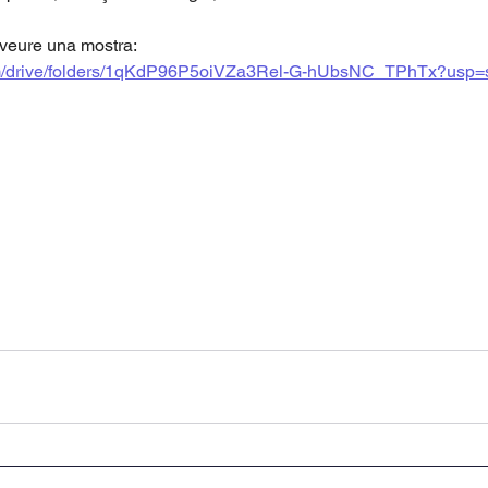
r veure una mostra:
com/drive/folders/1qKdP96P5oiVZa3Rel-G-hUbsNC_TPhTx?usp=