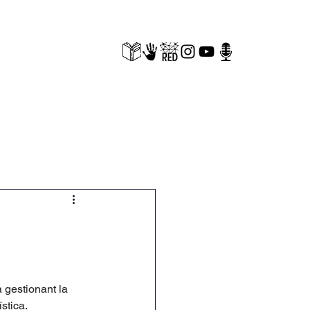
cuments
BORSA LABORAL
 gestionant la 
stica. 