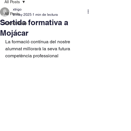
All Posts
xtrigo
All Posts
8 may 2025
1 min de lectura
Sortida formativa a
Latest News
Mojácar
La formació contínua del nostre 
alumnat millorarà la seva futura 
competència professional