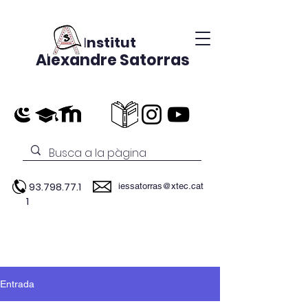
Institut
Alexandre Satorras
93.798.77.1
iessatorras@xtec.cat
1
Entrada