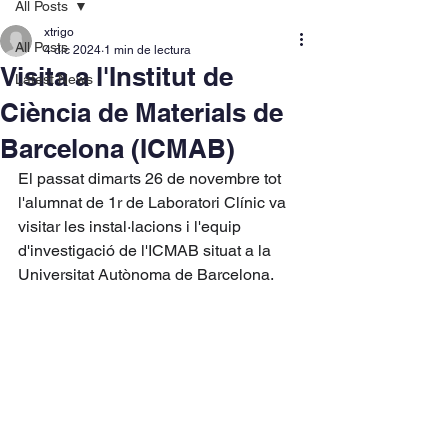
All Posts
xtrigo
All Posts
4 dic 2024
1 min de lectura
Visita a l'Institut de
Latest News
Ciència de Materials de
Barcelona (ICMAB)
El passat dimarts 26 de novembre tot 
l'alumnat de 1r de Laboratori Clínic va 
visitar les instal·lacions i l'equip 
d'investigació de l'ICMAB situat a la 
Universitat Autònoma de Barcelona.