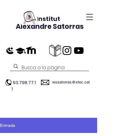
Institut
Alexandre Satorras
93.798.77.1
iessatorras@xtec.cat
1
Entrada