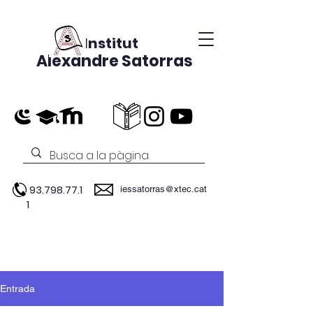
Institut
Alexandre Satorras
93.798.77.1
iessatorras@xtec.cat
1
Entrada