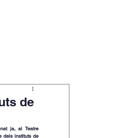
cuments
BORSA LABORAL
uts de
at ja, al Teatre 
dels instituts de 