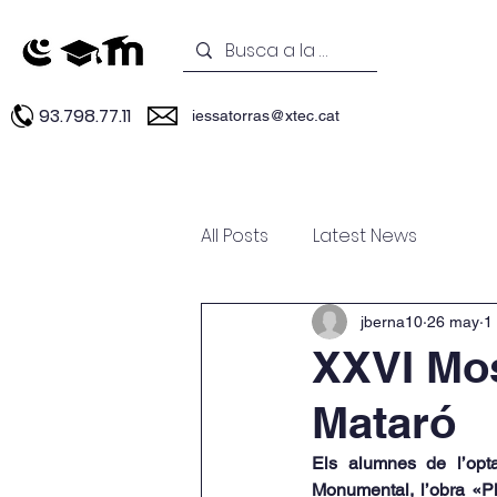
93.798.77.11
iessatorras@xtec.cat
INICI
Estudis
Experièncie
All Posts
Latest News
jberna10
26 may
1
XXVI Mos
Mataró
Els alumnes de l’opta
Monumental, l’obra «Pl