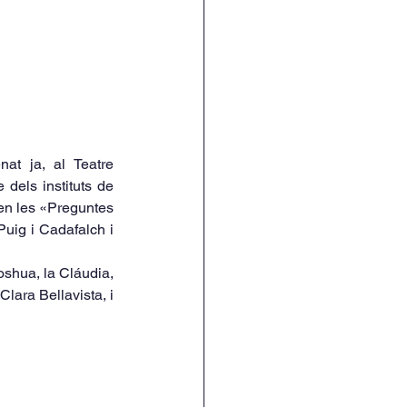
at ja, al Teatre 
dels instituts de 
en les «Preguntes 
uig i Cadafalch i 
shua, la Cláudia, 
lara Bellavista, i 