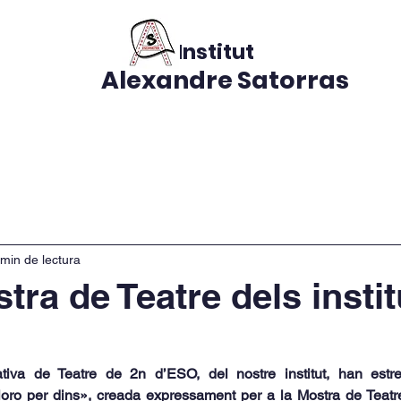
Institut
Alexandre Satorras
s
CURS 2026-2027
El nostre centre
Notícies
Do
 min de lectura
tra de Teatre dels instit
tiva de Teatre de 2n d’ESO, del nostre institut, han estren
oro per dins», creada expressament per a la Mostra de Teatre 