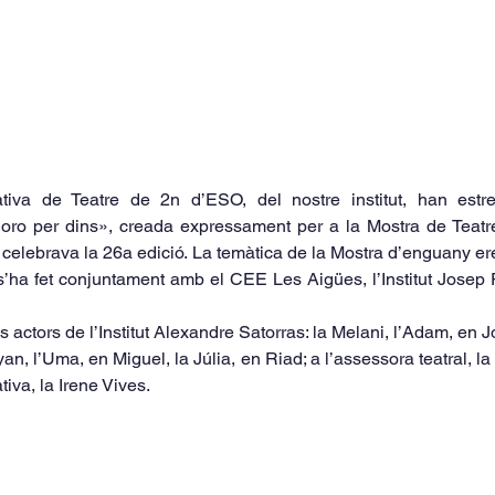
tiva de Teatre de 2n d’ESO, del nostre institut, han estren
oro per dins», creada expressament per a la Mostra de Teatre 
celebrava la 26a edició. La temàtica de la Mostra d’enguany er
’ha fet conjuntament amb el CEE Les Aigües, l’Institut Josep P
actors de l’Institut Alexandre Satorras: la Melani, l’Adam, en Jo
n, l’Uma, en Miguel, la Júlia, en Riad; a l’assessora teatral, la C
tiva, la Irene Vives.