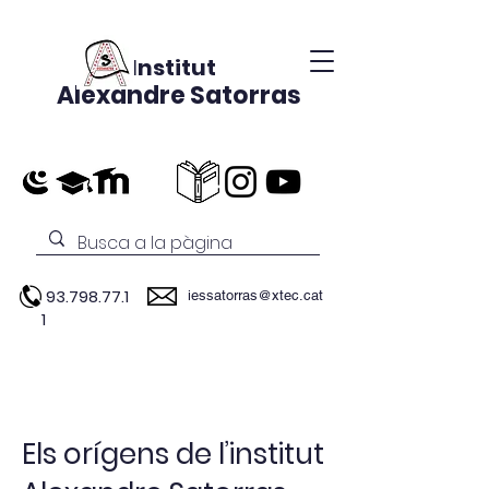
Institut
Alexandre Satorras
93.798.77.1
iessatorras@xtec.cat
1
Els orígens de l’institut