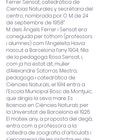
Ferrer Sensat, catedrática de
Ciencias Naturales y secretaria del
centro, nombrada por O. M. de 24
de septiembre de 1958”.
M. dels Àngels Ferrer i Sensat era
coneguda per tothom (professors
i alumnes) com l’Angeleta. Havia
nascut a Barcelona l’any 1904, filla
de la pedagoga Rosa Sensat, i,
com ja ha estat dit, muller
d’Alexandre Satorras. Mestra,
pedagoga i catedràtica de
Ciències Naturals, el 1914 entra a
l'Escola Municipal Bosc de Montjuïc,
que dirigia la seva mare. Es
llicencia en Ciències Naturals per
la Universitat de Barcelona el 1926.
El mateix any, a proposta del degà,
entra com a professora a la
càtedra de zoografia d'articulats i
s'encarrega de les pràctiques de