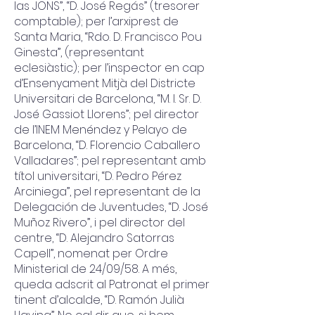
las JONS”, “D. José Regás” (tresorer
comptable); per l’arxiprest de
Santa Maria, “Rdo. D. Francisco Pou
Ginesta”, (representant
eclesiàstic); per l’inspector en cap
d’Ensenyament Mitjà del Districte
Universitari de Barcelona, “M. I. Sr. D.
José Gassiot Llorens”; pel director
de l’INEM Menéndez y Pelayo de
Barcelona, “D. Florencio Caballero
Valladares”; pel representant amb
títol universitari, “D. Pedro Pérez
Arciniega”, pel representant de la
Delegación de Juventudes, “D. José
Muñoz Rivero”, i pel director del
centre, “D. Alejandro Satorras
Capell”, nomenat per Ordre
Ministerial de 24/09/58. A més,
queda adscrit al Patronat el primer
tinent d’alcalde, “D. Ramón Julià