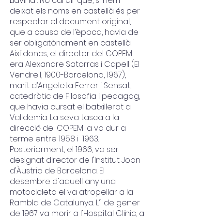
Llavina”. No cal dir que, si hem
deixat els noms en castellà és per
respectar el document original,
que a causa de l’època, havia de
ser obligatòriament en castellà.
Així doncs, el director del COPEM
era Alexandre Satorras i Capell (El
Vendrell, 1900-Barcelona, 1967),
marit d’Angeleta Ferrer i Sensat,
catedràtic de Filosofia i pedagog,
que havia cursat el batxillerat a
Valldemia. La seva tasca a la
direcció del COPEM la va dur a
terme entre 1958 i 1963.
Posteriorment, el 1966, va ser
designat director de l'Institut Joan
d'Àustria de Barcelona. El
desembre d'aquell any una
motocicleta el va atropellar a la
Rambla de Catalunya. L’1 de gener
de 1967 va morir a l'Hospital Clínic, a