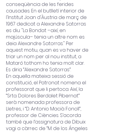
conseqüència de les ferides
causades. En el butlletí interior de
l'Institut Joan d'Àustria de març de
1967 dedicat a Alexandre Satorras
es diu: "La Bondat –així, en
majúscula– tenia un altre nom: es
deia Alexandre Satorras." Per
aquest motiu, quan es va haver de
triar un nom per al nou institut, a
Mataró tothom ho tenia molt clar.
Es diria “Alexandre Satorras”.
En aquella mateixa sessió de
constitució, el Patronat nomena el
professorat que li pertoca. Així, la
“Srta. Dolores Berdalet Pibernat”
serà nomenada professora de
Lletres, i “D. Antonio Macià Fonoll”,
professor de Ciències. S’acorda
també que l’assignatura de Dibuix
vagi a càrrec de “M. de los Ángeles