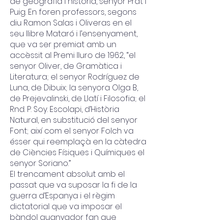
de geografia i història, senyor Prat i
Puig. En foren professors, segons
diu Ramon Salas i Oliveras en el
seu llibre Mataró i l’ensenyament,
que va ser premiat amb un
accèssit al Premi Iluro de 1962, “el
senyor Oliver, de Gramàtica i
Literatura; el senyor Rodríguez de
Luna, de Dibuix; la senyora Olga B,
de Prejevalinski, de Llatí i Filosofia; el
Rnd. P. Soy. Escolapi, d’Història
Natural, en substitució del senyor
Font; així com el senyor Folch va
ésser qui reemplaçà en la càtedra
de Ciències Físiques i Químiques el
senyor Soriano.”
El trencament absolut amb el
passat que va suposar la fi de la
guerra d’Espanya i el règim
dictatorial que va imposar el
bàndol guanyador fan que