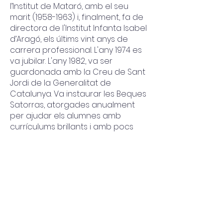
l’Institut de Mataró, amb el seu
marit
(1958-1963)
i, finalment, fa de
directora de l'Institut Infanta Isabel
d’Aragó, els últims vint anys de
carrera professional. L'any 1974 es
va jubilar. L'any 1982, va ser
guardonada amb la Creu de Sant
Jordi de la Generalitat de
Catalunya. Va instaurar les Beques
Satorras, atorgades anualment
per ajudar els alumnes amb
currículums brillants i amb pocs
recursos econòmics. Mor el 30 de
novembre de 1992.
L’Angeleta Ferrer diu, en les seves
Notes autobiogràfiques:
“L’any 1958, creats els centres de
patronat, organismes mixtes Estat-
Ajuntament, el meu marit
Alexandre Satorras i i jo passem a