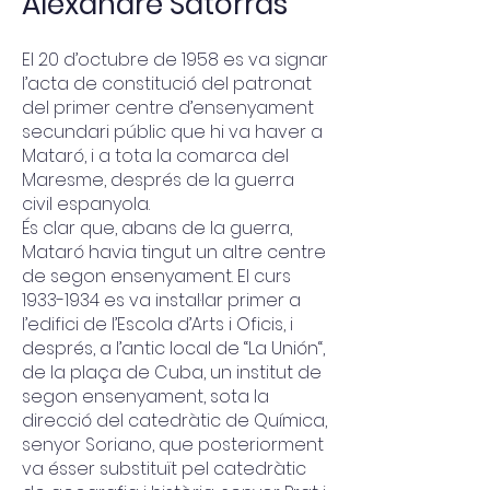
Alexandre Satorras
El 20 d’octubre de 1958 es va signar
l’acta de constitució del patronat
del primer centre d’ensenyament
secundari públic que hi va haver a
Mataró, i a tota la comarca del
Maresme, després de la guerra
civil espanyola.
És clar que, abans de la guerra,
Mataró havia tingut un altre centre
de segon ensenyament. El curs
1933-1934
es va instal·lar primer a
l’edifici de l’Escola d’Arts i Oficis, i
després, a l’antic local de “La Unión“,
de la plaça de Cuba, un institut de
segon ensenyament, sota la
direcció del catedràtic de Química,
senyor Soriano, que posteriorment
va ésser substituït pel catedràtic