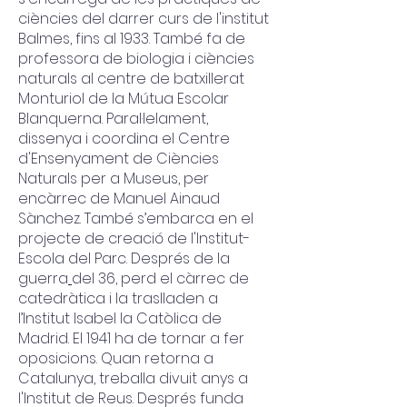
ciències del darrer curs de l'institut
Balmes, fins al 1933. També fa de
professora de biologia i ciències
naturals al centre de batxillerat
Monturiol de la Mútua Escolar
Blanquerna. Paral·lelament,
dissenya i coordina el Centre
d'Ensenyament de Ciències
Naturals per a Museus, per
encàrrec de Manuel Ainaud
Sànchez. També s’embarca en el
projecte de creació de l'Institut-
Escola del Parc. Després de la
guerra
del 36, perd el càrrec de
catedràtica i la traslladen a
l’Institut Isabel la Catòlica de
Madrid. El 1941 ha de tornar a fer
oposicions. Quan retorna a
Catalunya, treballa divuit anys a
l'Institut de Reus. Després funda