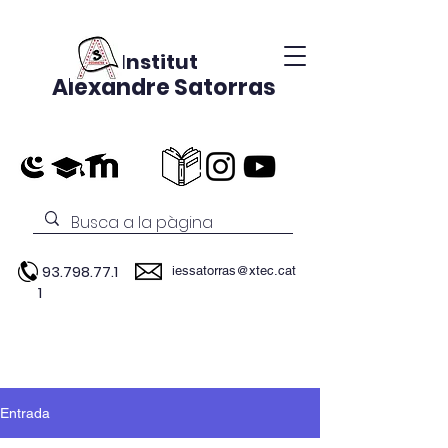
Institut
Alexandre Satorras
93.798.77.1
iessatorras@xtec.cat
1
Entrada