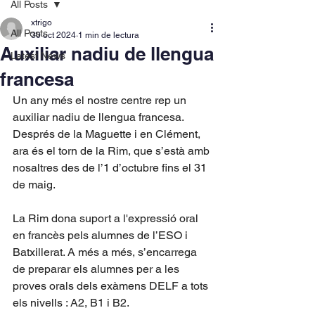
All Posts
xtrigo
All Posts
30 oct 2024
1 min de lectura
Auxiliar nadiu de llengua
Latest News
francesa
Un any més el nostre centre rep un 
auxiliar nadiu de llengua francesa. 
Després de la Maguette i en Clément, 
ara és el torn de la Rim, que s’està amb 
nosaltres des de l’1 d’octubre fins el 31 
de maig.
La Rim dona suport a l'expressió oral 
en francès pels alumnes de l’ESO i 
Batxillerat. A més a més, s’encarrega 
de preparar els alumnes per a les 
proves orals dels exàmens DELF a tots 
els nivells : A2, B1 i B2.