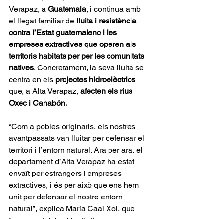
Verapaz, a 
Guatemala
, i continua amb 
el llegat familiar de 
lluita i resistència 
contra l’Estat guatemalenc i les 
empreses extractives que operen als 
territoris habitats per per les comunitats 
natives
. Concretament, la seva lluita se 
centra en els 
projectes hidroelèctrics
que, a Alta Verapaz, 
afecten els rius 
Oxec i Cahabón.
“Com a pobles originaris, els nostres 
avantpassats van lluitar per defensar el 
territori i l’entorn natural. Ara per ara, el 
departament d’Alta Verapaz ha estat 
envaït per estrangers i empreses 
extractives, i és per això que ens hem 
unit per defensar el nostre entorn 
natural”, explica María Caal Xol, que 