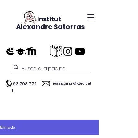
Institut
Alexandre Satorras
93.798.77.1
iessatorras@xtec.cat
1
Entrada