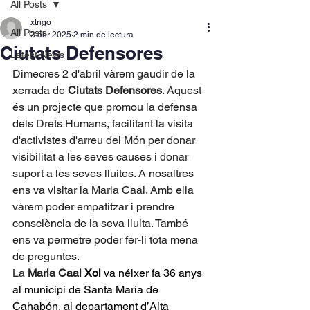
All Posts
xtrigo
All Posts
3 abr 2025
2 min de lectura
Ciutats Defensores
Latest News
Dimecres 2 d'abril vàrem gaudir de la 
xerrada de 
Ciutats Defensores
. Aquest 
és un projecte que promou la defensa 
dels Drets Humans, facilitant la visita 
d'activistes d'arreu del Món per donar 
visibilitat a les seves causes i donar 
suport a les seves lluites. A nosaltres 
ens va visitar la Maria Caal. Amb ella 
vàrem poder empatitzar i prendre 
consciència de la seva lluita. També 
ens va permetre poder fer-li tota mena 
de preguntes.
La 
Maria Caal 
Xol 
va néixer fa 36 anys 
al municipi de Santa María de 
Cahabón, al departament d’Alta 