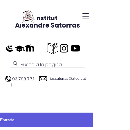
Institut
Alexandre Satorras
93.798.77.1
iessatorras@xtec.cat
1
Entrada