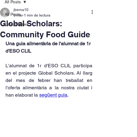
All Posts
jberna10
All Posts
3 mar
1 min de lectura
Global Scholars:
Latest News
Community Food Guide
Una guia alimentària de l'alumnat de 1r 
d'ESO CLIL
L'alumnat de 1r d'ESO CLIL participa 
en el projecte Global Scholars. Al llarg 
del mes de febrer han treballat en 
l'oferta alimentària a la nostra ciutat i 
han elaborat la 
següent guia
.