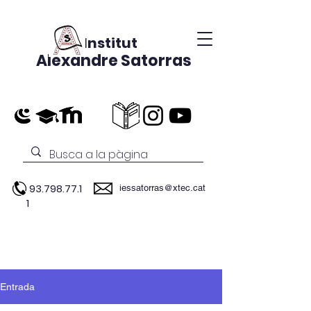
Institut
Alexandre Satorras
93.798.77.1
iessatorras@xtec.cat
1
Entrada