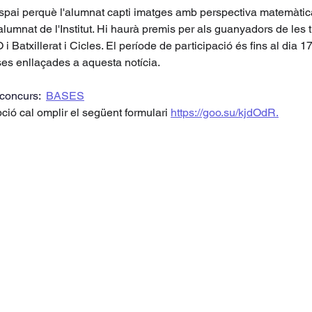
spai perquè l'alumnat capti imatges amb perspectiva matemàtica
 l'alumnat de l'Institut. Hi haurà premis per als guanyadors de les t
 i Batxillerat i Cicles. El període de participació és fins al dia 1
es enllaçades a aquesta notícia. 
concurs:  
BASES
pció cal omplir el següent formulari 
https://goo.su/kjdOdR
.