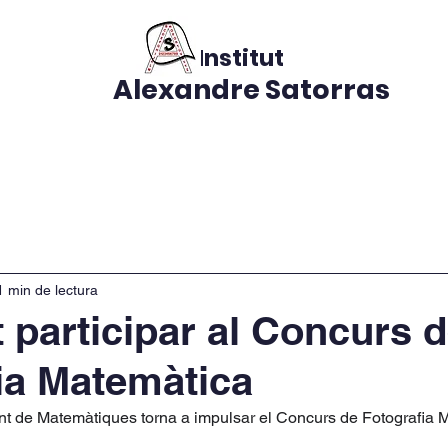
Institut
Alexandre Satorras
s
CURS 2026-2027
El nostre centre
Notícies
Do
1 min de lectura
t participar al Concurs 
ia Matemàtica
 de Matemàtiques torna a impulsar el Concurs de Fotografia 