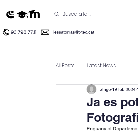
93.798.77.11
iessatorras@xtec.cat
INICI
Estudis
Experièncie
All Posts
Latest News
xtrigo
19 feb 2024
Ja es po
Fotograf
Enguany el Departament