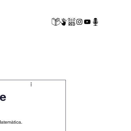
cuments
BORSA LABORAL
de
Matemàtica.