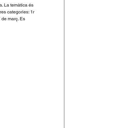
. La temàtica és 
res categories: 1r 
7 de març. Es 