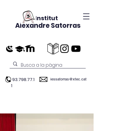
Institut
Alexandre Satorras
93.798.77.1
iessatorras@xtec.cat
1