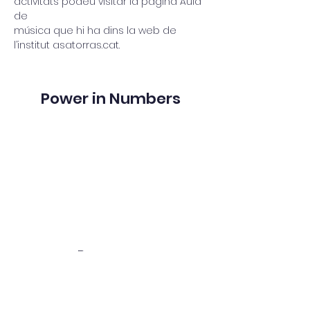
activitats podeu visitar la pàgina Aula 
de
música que hi ha dins la web de 
l’institut asatorras.cat.
Power in Numbers
Programs