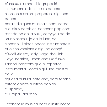
d’uns 40 alumnes i l’agrupació
instrumental d’uns 90. En aquest 
moments estem preparant algunes 
peces
corals d’alguns musicals com Mama 
Mia, els Miserables, cançons pop com
tant de bo de la Suu , Marry you de de 
Bruno mars, Hijo de la luna, de
Mecano... , i altres peces instrumentals 
que són versions d’alguna cançó
d’Avicii, Alaska, Lady Gaga, the Pink 
Floyd, Beatles, Simon and Garfunkel...
També intentem que el repertori 
instrumental i coral sigui una mostra 
de la
riquesa cultural catalana, però també 
estem oberts a altres pobles 
d’Espanya,
d’Europa i del món..
Entenem la música com a instrument 