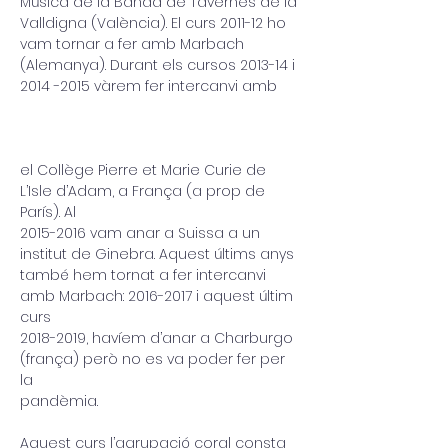
Música de la Banda de Tavernes de la
Valldigna (València). El curs 2011-12 ho 
vam tornar a fer amb Marbach
(Alemanya). Durant els cursos 2013-14 i 
2014 -2015 vàrem fer intercanvi amb
el Collège Pierre et Marie Curie de 
L’Isle d’Adam, a França (a prop de 
París). Al
2015-2016 vam anar a Suissa a un 
institut de Ginebra. Aquest últims anys
també hem tornat a fer intercanvi 
amb Marbach: 2016-2017 i aquest últim 
curs
2018-2019, havíem d’anar a Charburgo 
(frança) però no es va poder fer per 
la
pandèmia.
Aquest curs l’agrupació coral consta 