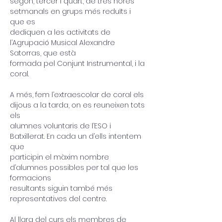
segon, tercer i quart, de tres hores 
setmanals en grups més reduïts i 
que es
dediquen a les activitats de 
l’Agrupació Musical Alexandre 
Satorras, que està
formada pel Conjunt Instrumental, i la 
coral.
A més, fem l’extraescolar de coral els 
dijous a la tarda, on es reuneixen tots 
els
alumnes voluntaris de l’ESO i 
Batxillerat. En cada un d’ells intentem 
que
participin el màxim nombre 
d’alumnes possibles per tal que les 
formacions
resultants siguin també més 
representatives del centre.
Al llarg del curs els membres de 