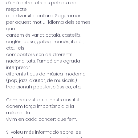
d’unió entre tots els pobles i de 
respecte
a la diversitat cultural. Segurament 
per aquest motiu l’idioma dels temes 
que
cantem és variat: català, castellà, 
anglès, basc, gallec, francès, italià, , 
etc., i els
compositors són de diferents 
nacionalitats. També ens agrada 
interpretar
diferents tipus de música: moderna 
(pop, jazz, d’autor, de musicals...)
tradicional i popular, clàssica, etc.
Com heu vist, en el nostre institut 
donem força importància a la 
música i la
vivim en cada concert que fem.
Si voleu més informació sobre les 