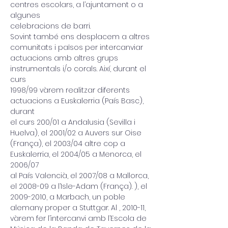
centres escolars, a l’ajuntament o a 
algunes
celebracions de barri.
Sovint també ens desplacem a altres 
comunitats i països per intercanviar
actuacions amb altres grups 
instrumentals i/o corals. Així, durant el 
curs
1998/99 vàrem realitzar diferents 
actuacions a Euskalerria (País Basc), 
durant
el curs 200/01 a Andalusia (Sevilla i 
Huelva), el 2001/02 a Auvers sur Oise
(França), el 2003/04 altre cop a 
Euskalerria, el 2004/05 a Menorca, el 
2006/07
al País Valencià, el 2007/08 a Mallorca, 
el 2008-09 a l’Isle-Adam (França). ), el
2009-2010, a Marbach, un poble 
alemany proper a Stuttgar. Al , 2010-11,
vàrem fer l’intercanvi amb l’Escola de 