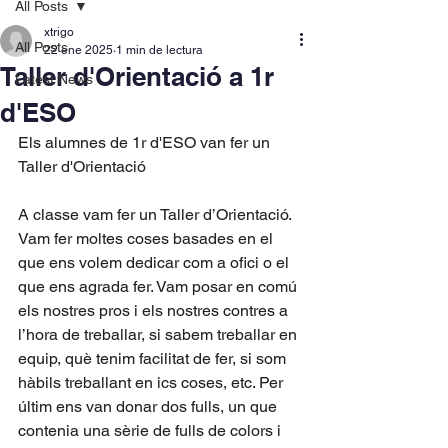
All Posts
xtrigo
All Posts
22 ene 2025
1 min de lectura
Taller d'Orientació a 1r
Latest News
d'ESO
Els alumnes de 1r d'ESO van fer un 
Taller d'Orientació
A classe vam fer un Taller d’Orientació. 
Vam fer moltes coses basades en el 
que ens volem dedicar com a ofici o el 
que ens agrada fer. Vam posar en comú 
els nostres pros i els nostres contres a 
l’hora de treballar, si sabem treballar en 
equip, què tenim facilitat de fer, si som 
hàbils treballant en ics coses, etc. Per 
últim ens van donar dos fulls, un que 
contenia una sèrie de fulls de colors i 