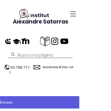
Institut
Alexandre Satorras
93.798.77.1
iessatorras@xtec.cat
1
Entrada